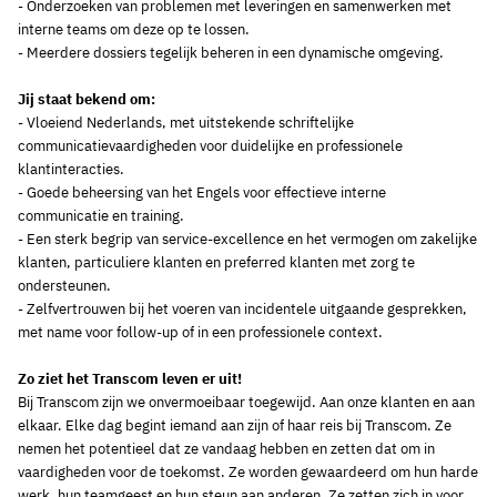
- Onderzoeken van problemen met leveringen en samenwerken met
interne teams om deze op te lossen.
- Meerdere dossiers tegelijk beheren in een dynamische omgeving.
Jij staat bekend om:
- Vloeiend Nederlands, met uitstekende schriftelijke
communicatievaardigheden voor duidelijke en professionele
klantinteracties.
- Goede beheersing van het Engels voor effectieve interne
communicatie en training.
- Een sterk begrip van service-excellence en het vermogen om zakelijke
klanten, particuliere klanten en preferred klanten met zorg te
ondersteunen.
- Zelfvertrouwen bij het voeren van incidentele uitgaande gesprekken,
met name voor follow-up of in een professionele context.
Zo ziet het Transcom leven er uit!
Bij Transcom zijn we onvermoeibaar toegewijd. Aan onze klanten en aan
elkaar. Elke dag begint iemand aan zijn of haar reis bij Transcom. Ze
nemen het potentieel dat ze vandaag hebben en zetten dat om in
vaardigheden voor de toekomst. Ze worden gewaardeerd om hun harde
werk, hun teamgeest en hun steun aan anderen. Ze zetten zich in voor