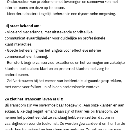
- Onderzoeken van problemen met leveringen en samenwerken met
interne teams om deze op te lossen.
- Meerdere dossiers tegelijk beheren in een dynamische omgeving.
Jij staat bekend om:
- Vloeiend Nederlands, met uitstekende schriftelijke
communicatievaardigheden voor duidelijke en professionele
klantinteracties.
- Goede beheersing van het Engels voor effectieve interne
communicatie en training.
- Een sterk begrip van service-excellence en het vermogen om zakelijke
klanten, particuliere klanten en preferred klanten met zorg te
ondersteunen.
- Zelfvertrouwen bij het voeren van incidentele uitgaande gesprekken,
met name voor follow-up of in een professionele context.
Zo ziet het Transcom leven er uit!
Bij Transcom zijn we onvermoeibaar toegewijd. Aan onze klanten en aan
elkaar. Elke dag begint iemand aan zijn of haar reis bij Transcom. Ze
nemen het potentieel dat ze vandaag hebben en zetten dat om in
vaardigheden voor de toekomst. Ze worden gewaardeerd om hun harde
werk, hun teamgeest en hun steun aan anderen. Ze zetten zich in voor