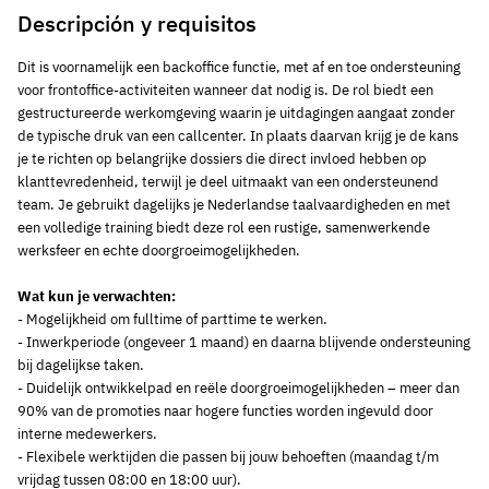
Descripción y requisitos
Dit is voornamelijk een backoffice functie, met af en toe ondersteuning
voor frontoffice-activiteiten wanneer dat nodig is. De rol biedt een
gestructureerde werkomgeving waarin je uitdagingen aangaat zonder
de typische druk van een callcenter. In plaats daarvan krijg je de kans
je te richten op belangrijke dossiers die direct invloed hebben op
klanttevredenheid, terwijl je deel uitmaakt van een ondersteunend
team. Je gebruikt dagelijks je Nederlandse taalvaardigheden en met
een volledige training biedt deze rol een rustige, samenwerkende
werksfeer en echte doorgroeimogelijkheden.
Wat kun je verwachten:
- Mogelijkheid om fulltime of parttime te werken.
- Inwerkperiode (ongeveer 1 maand) en daarna blijvende ondersteuning
bij dagelijkse taken.
- Duidelijk ontwikkelpad en reële doorgroeimogelijkheden – meer dan
90% van de promoties naar hogere functies worden ingevuld door
interne medewerkers.
- Flexibele werktijden die passen bij jouw behoeften (maandag t/m
vrijdag tussen 08:00 en 18:00 uur).