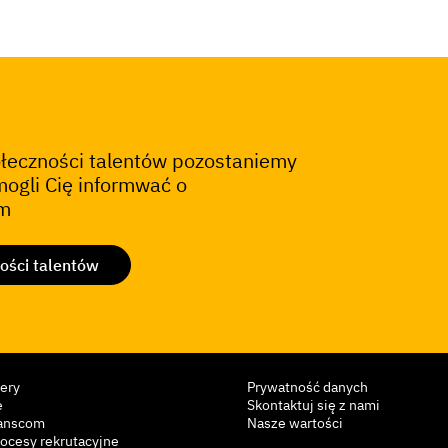
ołeczności talentów pozostaniemy
mogli Cię informwać o
om
ości talentów
iery
Prywatność danych
e
Skontaktuj się z nami
ranscom
Nasze wartości
ocesy rekrutacyjne