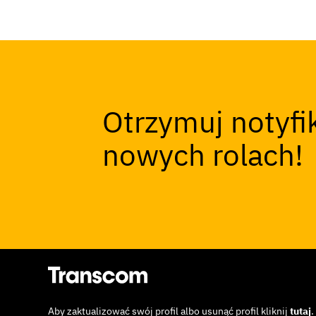
Otrzymuj notyfi
nowych rolach!
Aby zaktualizować swój profil albo usunąć profil kliknij
tutaj
.