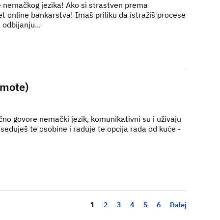
je nemačkog jezika! Ako si strastven prema
t online bankarstva! Imaš priliku da istražiš procese
 odbijanju...
emote)
ično govore nemački jezik, komunikativni su i uživaju
eduješ te osobine i raduje te opcija rada od kuće -
Strona
1
2
3
4
5
6
Dalej