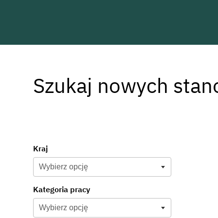
Szukaj nowych stan
Search for open positions fields
Wybierz opcję
Kraj
Wybierz opcję
Wybierz opcję
Kategoria pracy
Wybierz opcję