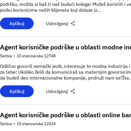
podršku, možda si baš ti naš budući kolega! Možeš koristiti i v
jeziku korisnicima naših klijenata koji dolaze iz...
Aplikuj
Udostępnij
Agent korisničke podrške u oblasti modne ind
Serbia
•
ID stanowiska 12748
Odlično govoriš nemački jezik, interesuje te modna industrija 
za tebe! Ukoliko želiš da komuniciraš sa maternjim govornicima 
da budeš deo internacionalne kompanije, pridruži nam se!Šta..
Aplikuj
Udostępnij
Agent korisničke podrške u oblasti online ba
Serbia
•
ID stanowiska 12024