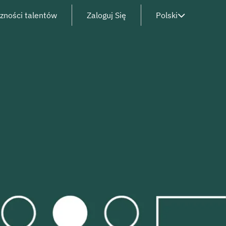
czności talentów
Zaloguj Się
Polski