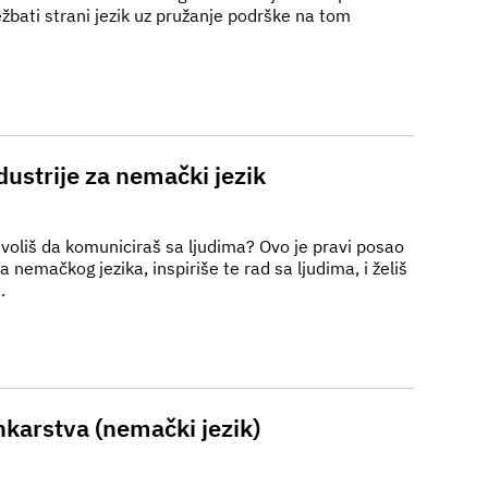
ežbati strani jezik uz pružanje podrške na tom
ustrije za nemački jezik
i voliš da komuniciraš sa ljudima? Ovo je pravi posao
nemačkog jezika, inspiriše te rad sa ljudima, i želiš
.
nkarstva (nemački jezik)