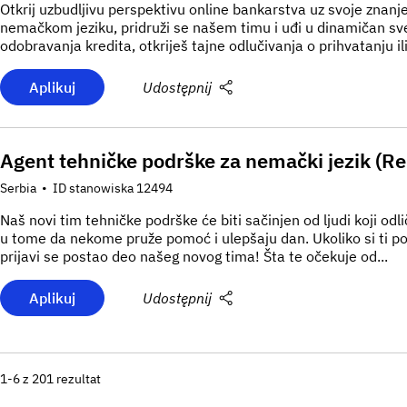
Otkrij uzbudljivu perspektivu online bankarstva uz svoje znan
nemačkom jeziku, pridruži se našem timu i uđi u dinamičan sve
odobravanja kredita, otkriješ tajne odlučivanja o prihvatanju ili
Aplikuj
Udostępnij
Agent tehničke podrške za nemački jezik (R
Serbia
•
ID stanowiska 12494
Naš novi tim tehničke podrške će biti sačinjen od ljudi koji odl
u tome da nekome pruže pomoć i ulepšaju dan. Ukoliko si ti pos
prijavi se postao deo našeg novog tima! Šta te očekuje od...
Aplikuj
Udostępnij
1-6 z 201 rezultat