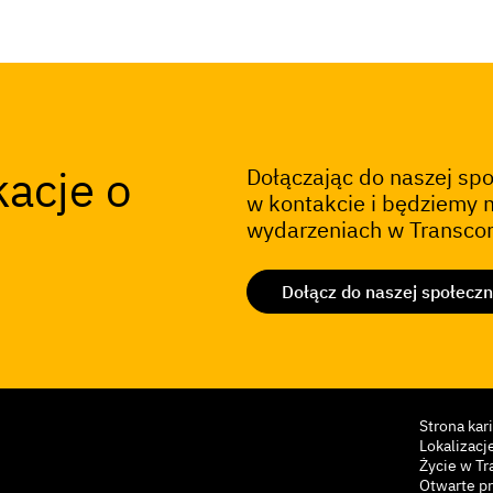
kacje o
Dołączając do naszej sp
w kontakcie i będziemy 
wydarzeniach w Transc
Dołącz do naszej społeczn
Strona kar
Lokalizacj
Życie w T
Otwarte pr