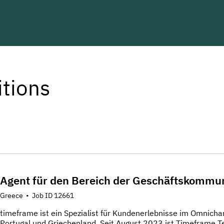
itions
Agent für den Bereich der Geschäftskommu
Greece
•
Job ID 12661
timeframe ist ein Spezialist für Kundenerlebnisse im Omnicha
Portugal und Griechenland. Seit August 2023 ist Timeframe 