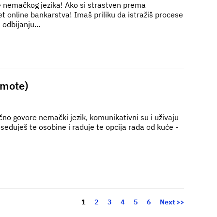
je nemačkog jezika! Ako si strastven prema
t online bankarstva! Imaš priliku da istražiš procese
 odbijanju...
emote)
ično govore nemački jezik, komunikativni su i uživaju
eduješ te osobine i raduje te opcija rada od kuće -
Page
1
2
3
4
5
6
Next >>