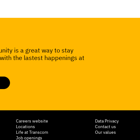
nity is a great way to stay
ith the lastest happenings at
Careers website
Data Privacy
Locations
Contact us
Life at Transcom
Our values
Job openings