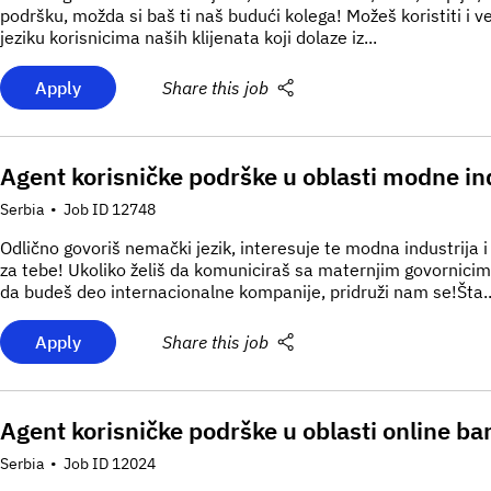
podršku, možda si baš ti naš budući kolega! Možeš koristiti i v
jeziku korisnicima naših klijenata koji dolaze iz...
Apply
Share this job
Agent korisničke podrške u oblasti modne ind
Serbia
•
Job ID 12748
Odlično govoriš nemački jezik, interesuje te modna industrija 
za tebe! Ukoliko želiš da komuniciraš sa maternjim govornicima 
da budeš deo internacionalne kompanije, pridruži nam se!Šta..
Apply
Share this job
Agent korisničke podrške u oblasti online ba
Serbia
•
Job ID 12024