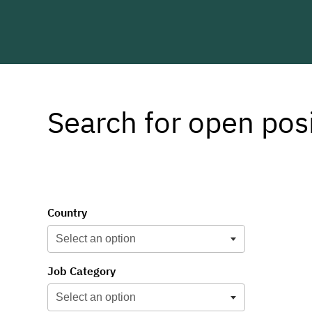
Search for open pos
Search for open positions fields
Select an option
Country
Select an option
Select an option
Job Category
Select an option