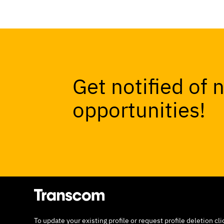
Get notified of 
opportunities!
To update your existing profile or request profile deletion cl