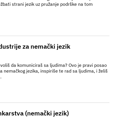
ežbati strani jezik uz pružanje podrške na tom
ustrije za nemački jezik
i voliš da komuniciraš sa ljudima? Ovo je pravi posao
nemačkog jezika, inspiriše te rad sa ljudima, i želiš
.
nkarstva (nemački jezik)