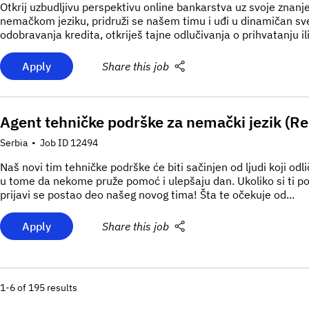
Otkrij uzbudljivu perspektivu online bankarstva uz svoje znan
nemačkom jeziku, pridruži se našem timu i uđi u dinamičan sve
odobravanja kredita, otkriješ tajne odlučivanja o prihvatanju ili
Apply
Share this job
Agent tehničke podrške za nemački jezik (R
Serbia
•
Job ID 12494
Naš novi tim tehničke podrške će biti sačinjen od ljudi koji odl
u tome da nekome pruže pomoć i ulepšaju dan. Ukoliko si ti pos
prijavi se postao deo našeg novog tima! Šta te očekuje od...
Apply
Share this job
1-6 of 195 results