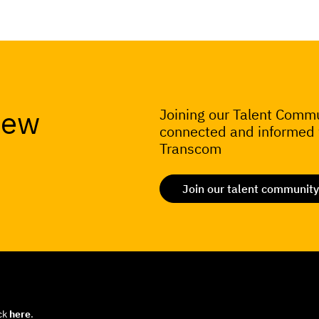
new
Joining our Talent Commu
connected and informed w
Transcom
Join our talent community
ick
here
.