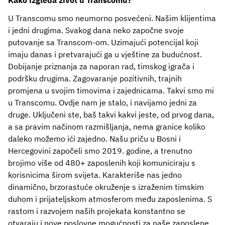
Kako izgleda život u Transcomu?
U Transcomu smo neumorno posvećeni. Našim klijentima
i jedni drugima. Svakog dana neko započne svoje
putovanje sa Transcom-om. Uzimajući potencijal koji
imaju danas i pretvarajući ga u vještine za budućnost.
Dobijanje priznanja za naporan rad, timskog igrača i
podršku drugima. Zagovaranje pozitivnih, trajnih
promjena u svojim timovima i zajednicama. Takvi smo mi
u Transcomu. Ovdje nam je stalo, i navijamo jedni za
druge. Uključeni ste, baš takvi kakvi jeste, od prvog dana,
a sa pravim načinom razmišljanja, nema granice koliko
daleko možemo ići zajedno. Našu priču u Bosni i
Hercegovini započeli smo 2019. godine, a trenutno
brojimo više od 480+ zaposlenih koji komuniciraju s
korisnicima širom svijeta. Karakteriše nas jedno
dinamično, brzorastuće okruženje s izraženim timskim
duhom i prijateljskom atmosferom među zaposlenima. S
rastom i razvojem naših projekata konstantno se
otvaraju i nove poslovne mogućnosti za naše zaposlene,