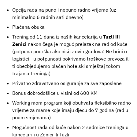
Opcija rada na puno i nepuno radno vrijeme (uz
minimalno 6 radnih sati dnevno)
Plaćena obuka
Trening od 11 dana iz naših kancelarija u
Tuzli ili
Zenici
nakon čega je moguć prelazak na rad od kuće
(potpuna podrška ako nisi iz ovih gradova: Ne brini o
logistici - u potpunosti pokrivamo troškove prevoza ili
ti obezbjeđujemo plaćen hotelski smještaj tokom
trajanja treninga)
Privatno zdravstveno osiguranje za sve zaposlene
Bonus dobrodošlice u visini od 600 KM
Working mom program koji obuhvata fleksibilno radno
vrijeme za mame koje imaju djecu do 7 godina (rad u
prvim smjenama)
Mogućnost rada od kuće nakon 2 sedmice treninga u
kancelariji u Zenici ili Tuzli