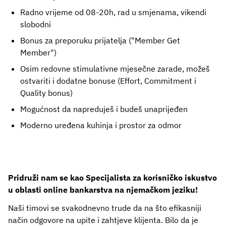
Radno vrijeme od 08-20h, rad u smjenama, vikendi
slobodni
Bonus za preporuku prijatelja ("Member Get
Member")
Osim redovne stimulativne mjesečne zarade, možeš
ostvariti i dodatne bonuse (Effort, Commitment i
Quality bonus)
Mogućnost da napreduješ i budeš unaprijeđen
Moderno uređena kuhinja i prostor za odmor
Pridruži nam se kao Specijalista za korisničko iskustvo
u oblasti online bankarstva na njemačkom jeziku!
Naši timovi se svakodnevno trude da na što efikasniji
način odgovore na upite i zahtjeve klijenta. Bilo da je