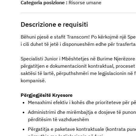
Categoria posizione
Risorse umane
Descrizione e requisiti
B
ë
huni pjes
ë
e stafit Transcom! Po kërkojmë një Spec
i cili duhet t
ë
jet
ë
i disponuesh
ë
m edhe p
ë
r
trasferta
Specialisti Junior i Mbështetjes në Burime Njerëzore
përgatitjen e dokumentacionit kontraktual, proceset
saktësi të lartë, përputhshmëri me legjislacionin në
kompanisë.
P
ë
rgjegj
ë
sit
ë
Kryesore
Menaxhimi efektiv i kohës dhe prioriteteve për 
Administrimi dhe mirëmbajtja e dosjeve të punonjës
përditësim të vazhdueshëm
Përgatitja e paketave kontraktuale (kontrata pu