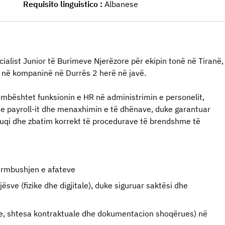
Requisito linguistico
Albanese
ialist Junior të Burimeve Njerëzore për ekipin tonë në Tiranë,
 n
ë
kompanin
ë
n
ë
Durr
ë
s 2 her
ë
n
ë
jav
ë
.
 mbështet funksionin e HR në administrimin e personelit, 
 e payroll-it dhe menaxhimin e të dhënave, duke garantuar 
 fuqi dhe zbatim korrekt të procedurave të brendshme të 
përmbushjen e afateve
ve (fizike dhe digjitale), duke siguruar saktësi dhe 
ne, shtesa kontraktuale dhe dokumentacion shoqërues) në 