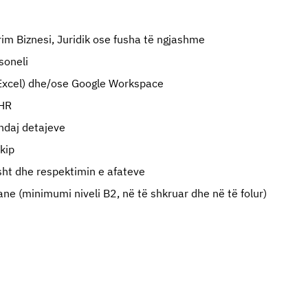
im Biznesi, Juridik ose fusha të ngjashme
soneli
 Excel) dhe/ose Google Workspace
 HR
ndaj detajeve
kip
sht dhe respektimin e afateve
ane (minimumi niveli B2, në të shkruar dhe në të folur)