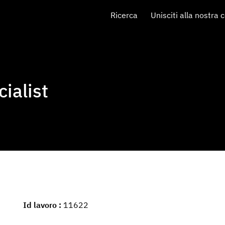
Ricerca
Unisciti alla nostra 
ialist
Id lavoro
11622