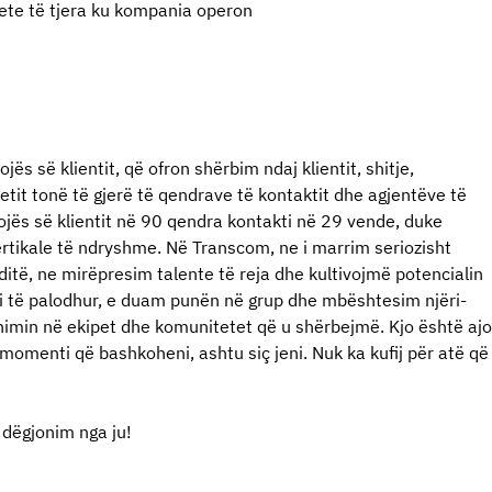
tete të tjera ku kompania operon
s së klientit, që ofron shërbim ndaj klientit, shitje,
tit tonë të gjerë të qendrave të kontaktit dhe agjentëve të
ojës së klientit në 90 qendra kontakti në 29 vende, duke
rtikale të ndryshme. Në Transcom, ne i marrim seriozisht
itë, ne mirëpresim talente të reja dhe kultivojmë potencialin
mi të palodhur, e duam punën në grup dhe mbështesim njëri-
himin në ekipet dhe komunitetet që u shërbejmë. Kjo është ajo
 momenti që bashkoheni, ashtu siç jeni. Nuk ka kufij për atë që
 dëgjonim nga ju!