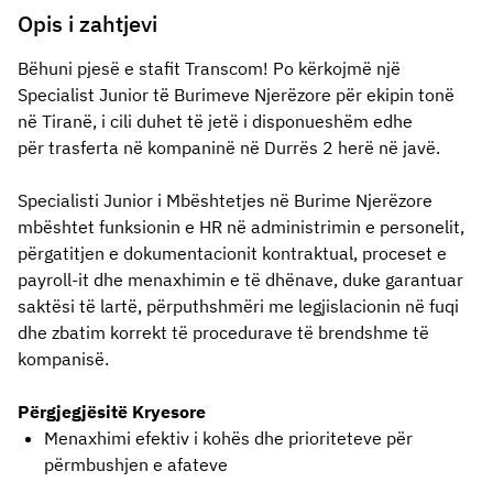
Opis i zahtjevi
B
ë
huni pjes
ë
e stafit Transcom! Po kërkojmë një
Specialist Junior të Burimeve Njerëzore për ekipin tonë
në Tiranë, i cili duhet t
ë
jet
ë
i disponuesh
ë
m edhe
p
ë
r
trasferta n
ë
kompanin
ë
n
ë
Durr
ë
s 2 her
ë
n
ë
jav
ë
.
Specialisti Junior i Mbështetjes në Burime Njerëzore 
mbështet funksionin e HR në administrimin e personelit, 
përgatitjen e dokumentacionit kontraktual, proceset e 
payroll-it dhe menaxhimin e të dhënave, duke garantuar 
saktësi të lartë, përputhshmëri me legjislacionin në fuqi 
dhe zbatim korrekt të procedurave të brendshme të 
kompanisë.
P
ë
rgjegj
ë
sit
ë
Kryesore
Menaxhimi efektiv i kohës dhe prioriteteve për 
përmbushjen e afateve