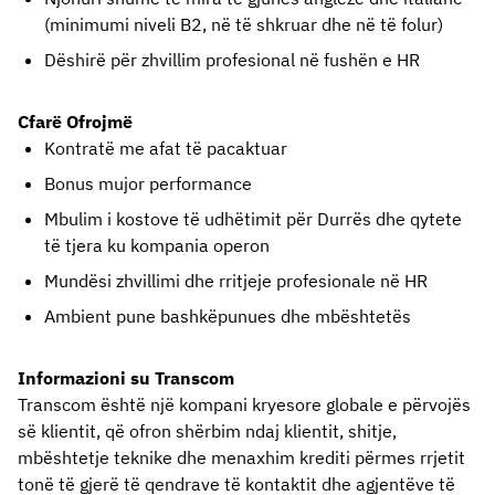
(minimumi niveli B2, në të shkruar dhe në të folur)
Dëshirë për zhvillim profesional në fushën e HR
Cfar
ë
Ofrojm
ë
Kontratë me afat të pacaktuar
Bonus mujor performance
Mbulim i kostove të udhëtimit për Durrës dhe qytete 
të tjera ku kompania operon
Mundësi zhvillimi dhe rritjeje profesionale në HR
Ambient pune bashkëpunues dhe mbështetës
Informazioni su Transcom
Transcom është një kompani kryesore globale e përvojës
së klientit, që ofron shërbim ndaj klientit, shitje,
mbështetje teknike dhe menaxhim krediti përmes rrjetit
tonë të gjerë të qendrave të kontaktit dhe agjentëve të