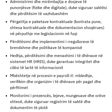
Administrimi dhe mirëmbajtja e dosjeve të 
punonjësve (fizike dhe digjitale), duke siguruar saktësi 
dhe përditësim të vazhdueshëm
Përgatitja e paketave kontraktuale (kontrata pune, 
shtesa kontraktuale dhe dokumentacion shoqërues) 
në përputhje me legjislacionin në fuqi
Përditësimi dhe implementimi i rregulloreve të 
brendshme dhe politikave të kompanisë
Hedhja, përditësimi dhe menaxhimi i të dhënave në 
sistemet HR (HRIS), duke garantuar integritet dhe 
cilësi të lartë të informacionit
Mbështetje në procesin e payroll-it: mbledhje, 
verifikim dhe organizim i të dhënave për pagat dhe 
përfitimet
Monitorimi i prezencës, lejeve, mungesave dhe orëve 
shtesë, duke siguruar regjistrim të saktë dhe 
dokumentim të plotë