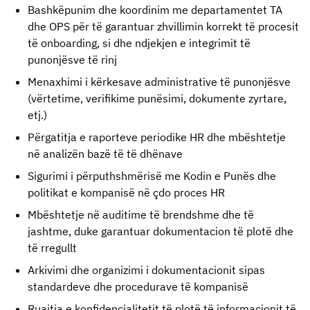
Bashkëpunim dhe koordinim me departamentet TA 
dhe OPS për të garantuar zhvillimin korrekt të procesit 
të onboarding, si dhe ndjekjen e integrimit të 
punonjësve të rinj
Menaxhimi i kërkesave administrative të punonjësve 
(vërtetime, verifikime punësimi, dokumente zyrtare, 
etj.)
Përgatitja e raporteve periodike HR dhe mbështetje 
në analizën bazë të të dhënave
Sigurimi i përputhshmërisë me Kodin e Punës dhe 
politikat e kompanisë në çdo proces HR
Mbështetje në auditime të brendshme dhe të 
jashtme, duke garantuar dokumentacion të plotë dhe 
të rregullt
Arkivimi dhe organizimi i dokumentacionit sipas 
standardeve dhe procedurave të kompanisë
Ruajtja e konfidencialitetit të plotë të informacionit të 