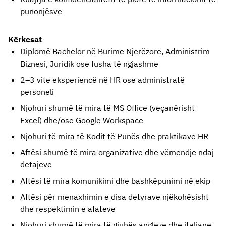
punonjësve
K
ë
rkesat
Diplomë Bachelor në Burime Njerëzore, Administrim 
Biznesi, Juridik ose fusha të ngjashme
2–3 vite eksperiencë në HR ose administratë 
personeli
Njohuri shumë të mira të MS Office (veçanërisht 
Excel) dhe/ose Google Workspace
Njohuri të mira të Kodit të Punës dhe praktikave HR
Aftësi shumë të mira organizative dhe vëmendje ndaj 
detajeve
Aftësi të mira komunikimi dhe bashkëpunimi në ekip
Aftësi për menaxhimin e disa detyrave njëkohësisht 
dhe respektimin e afateve
Njohuri shumë të mira të gjuhës angleze dhe italiane 