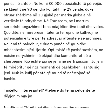
punës në shtëpi. Ne kemi 30,000 specialistë të përvojës
së klientit në 90 qendra kontakti në 29 vende, duke
ofruar shërbime në 33 gjuhë për marka globale në
vertikale të ndryshme. Në Transcom, ne i marrim
seriozisht angazhimet tona ndaj klientëve tanë dhe vetes.
Çdo ditë, ne mirëpresim talente të reja dhe kultivojmë
potencialin e tyre për të adresuar aftësitë e së ardhmes.
Ne jemi të palodhur, e duam punën në grup dhe
mbështesim njëri-tjetrin. Optimistë të pashërueshëm, ne
nxisim ndryshimin në ekipet dhe komunitetet që u
shërbejmë. Kjo është ajo që jemi ne në Transcom. Ju jeni
të mirëpritur që nga momenti që bashkoheni, ashtu siç
jeni. Nuk ka kufij për atë që mund të ndërtojmë së
bashku.
Tingëllon interesante!? Atëherë do të na pëlqente të
dëgjonim nga ju!
Na dërgoni CV-në tuaj dhe një prezantim personal!