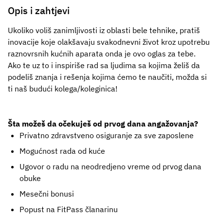
Opis i zahtjevi
Ukoliko voliš zanimljivosti iz oblasti bele tehnike, pratiš
inovacije koje olakšavaju svakodnevni život kroz upotrebu
raznovrsnih kućnih aparata onda je ovo oglas za tebe.
Ako te uz to i inspiriše rad sa ljudima sa kojima želiš da
podeliš znanja i rešenja kojima ćemo te naučiti, možda si
ti naš budući kolega/koleginica!
Šta možeš da očekuješ od prvog dana angažovanja?
Privatno zdravstveno osiguranje za sve zaposlene
Mogućnost rada od kuće
Ugovor o radu na neodredjeno vreme od prvog dana
obuke
Mesečni bonusi
Popust na FitPass članarinu