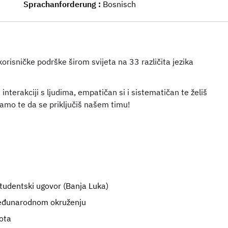
Sprachanforderung
Bosnisch
isničke podrške širom svijeta na 33 različita jezika
nterakciji s ljudima, empatičan si i sistematičan te želiš
vamo te da se priključiš našem timu!
studentski ugovor (Banja Luka)
međunarodnom okruženju
vota