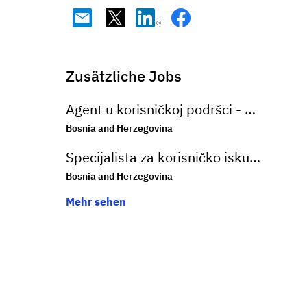
Zusätzliche Jobs
Agent u korisničkoj podršci - otvorena molba
Bosnia and Herzegovina
Specijalista za korisničko iskustvo u oblasti online bankarstva na njemačkom jeziku (m/ž)
Bosnia and Herzegovina
Mehr sehen