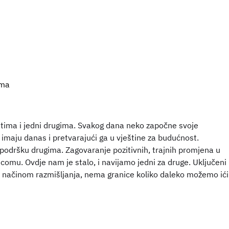
oma
ima i jedni drugima. Svakog dana neko započne svoje
imaju danas i pretvarajući ga u vještine za budućnost.
 podršku drugima. Zagovaranje pozitivnih, trajnih promjena u
omu. Ovdje nam je stalo, i navijamo jedni za druge. Uključeni
im načinom razmišljanja, nema granice koliko daleko možemo ići