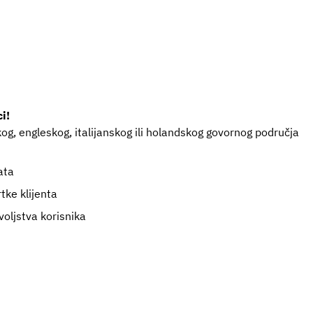
i!
g, engleskog, italijanskog ili holandskog govornog područja
ata
tke klijenta
voljstva korisnika