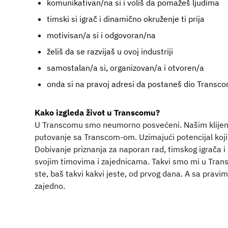
komunikativan/na si i voliš da pomažeš ljudima
timski si igrač i dinamično okruženje ti prija
motivisan/a si i odgovoran/na
želiš da se razvijaš u ovoj industriji
samostalan/a si, organizovan/a i otvoren/a
onda si na pravoj adresi da postaneš dio Transc
Kako izgleda život u Transcomu?
U Transcomu smo neumorno posvećeni. Našim klijent
putovanje sa Transcom-om. Uzimajući potencijal koji 
Dobivanje priznanja za naporan rad, timskog igrača i
svojim timovima i zajednicama. Takvi smo mi u Transc
ste, baš takvi kakvi jeste, od prvog dana. A sa prav
zajedno.