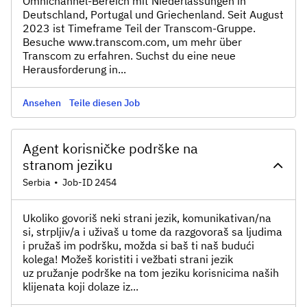
Omnichannel-Bereich mit Niederlassungen in
Deutschland, Portugal und Griechenland. Seit August
2023 ist Timeframe Teil der Transcom-Gruppe.
Besuche www.transcom.com, um mehr über
Transcom zu erfahren. Suchst du eine neue
Herausforderung in...
Ansehen
Teile diesen Job
Agent korisničke podrške na
stranom jeziku
Serbia
•
Job-ID 2454
Ukoliko govoriš neki strani jezik, komunikativan/na
si, strpljiv/a i uživaš u tome da razgovoraš sa ljudima
i pružaš im podršku, možda si baš ti naš budući
kolega! Možeš koristiti i vežbati strani jezik
uz pružanje podrške na tom jeziku korisnicima naših
klijenata koji dolaze iz...