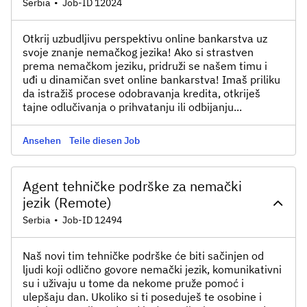
Serbia
•
Job-ID 12024
Otkrij uzbudljivu perspektivu online bankarstva uz
svoje znanje nemačkog jezika! Ako si strastven
prema nemačkom jeziku, pridruži se našem timu i
uđi u dinamičan svet online bankarstva! Imaš priliku
da istražiš procese odobravanja kredita, otkriješ
tajne odlučivanja o prihvatanju ili odbijanju...
Ansehen
Teile diesen Job
Agent tehničke podrške za nemački
jezik (Remote)
Serbia
•
Job-ID 12494
Naš novi tim tehničke podrške će biti sačinjen od
ljudi koji odlično govore nemački jezik, komunikativni
su i uživaju u tome da nekome pruže pomoć i
ulepšaju dan. Ukoliko si ti poseduješ te osobine i