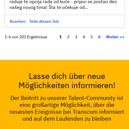
raduje te opcija rada od kuće - prijavi se postao deo
našeg novog tima! Šta te očekuje od...
Ansehen
Teile diesen Job
Seite
1-6 von 201 Ergebnisse
1
2
3
4
5
6
Weiter >>
Lasse dich über neue
Möglichkeiten informieren!
Der Beitritt zu unserer Talent-Community ist
eine großartige Möglichkeit, über die
neuesten Ereignisse bei Transcom informiert
und auf dem Laufenden zu bleiben