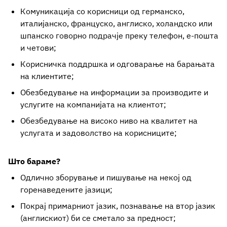
Комуникација со корисници од германско,
италијанско, француско, англиско, холандско или
шпанско говорно подрачје преку телефон, е-пошта
и четови;
Корисничка поддршка и одговарање на барањата
на клиентите;
Обезбедување на информации за производите и
услугите на компанијата на клиентот;
Обезбедување на високо ниво на квалитет на
услугата и задоволство на корисниците;
Што бараме?
Одлично зборување и пишување на некој од
горенаведените јазици;
Покрај примарниот јазик, познавање на втор јазик
(англискиот) би се сметало за предност;