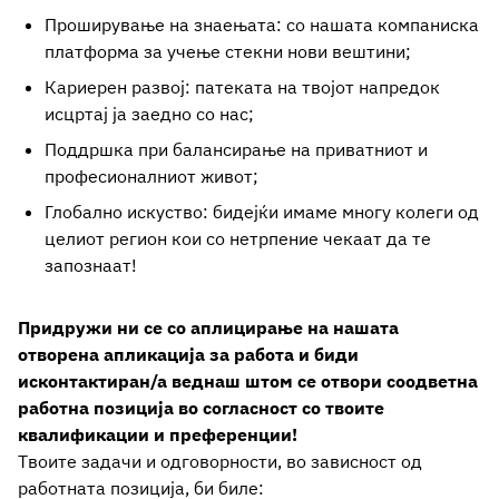
Проширување на знаењата: со нашата компаниска
платформа за учење стекни нови вештини;
Кариерен развој: патеката на твојот напредок
исцртај ја заедно со нас;
Поддршка при балансирање на приватниот и
професионалниот живот;
Глобално искуство: бидејќи имаме многу колеги од
целиот регион кои со нетрпение чекаат да те
запознаат!
Придружи ни се со аплицирање на нашата
отворена апликација за работа и биди
исконтактиран/а веднаш штом се отвори соодветна
работна позиција во согласност со твоите
квалификации и преференции!
Tвоите задачи и одговорности, во зависност од
работната позиција, би биле: