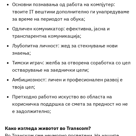
Основни познавања од работа на компјутер:
твоите IT вештини дополнително ги унапредуваме
за време на периодот на обука;
Одличен комуникатор: ефективна, јасна и
транспарентна комуникација;
Љубопитна личност: жед за стекнување нови
знаења;
Тимски играч: желба за отворена соработка со цел
остварување на заеднички цели;
Амбициозност: личен и професионален развој е
твоја цел;
Претходно работно искуство во областа на
корисничка поддршка се смета за предност но не
е задолжително;
Како изгледа животот во Transcom?
Во Транском сме неуморно посветени. На нашите