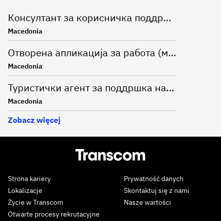
Консултант за корисничка поддршка на италијански јазик во сектор за финансиски услуги (м/ж)
Macedonia
Отворена апликација за работа (м/ж)
Macedonia
Туристички агент за поддршка на деловни партнери со германски јазик B2B (м/ж)
Macedonia
Zobacz więcej
Strona kariery
Prywatność danych
Lokalizacje
Skontaktuj się z nami
Życie w Transcom
Nasze wartości
Otwarte procesy rekrutacyjne