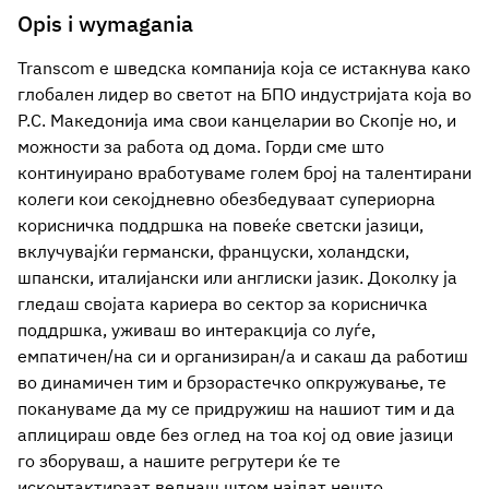
Opis i wymagania
Transcom е шведска компанијa која се истакнува како
глобален лидер во светот на БПО индустријата која во
Р.С. Македонија има свои канцеларии во Скопје но, и
можности за работа од дома. Горди сме што
континуирано вработуваме голем број на талентирани
колеги кои секојдневно обезбедуваат супериорна
корисничка поддршка на повеќе светски јазици,
вклучувајќи германски, француски, холандски,
шпански, италијански или англиски јазик. Доколку ја
гледаш својата кариера во сектор за корисничка
поддршка, уживаш во интеракција со луѓе,
емпатичен/на си и организиран/а и сакаш да работиш
во динамичен тим и брзорастечко опкружување, те
покануваме да му се придружиш на нашиот тим и да
аплицираш овде без оглед на тоа кој од овие јазици
го зборуваш, а нашите регрутери ќе те
исконтактираат веднаш штом најдат нешто