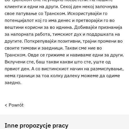
клиенти и едни на други. Секој ден некој започнува
свое патување со Транском. Искористувајќи го
потенцијалот кој го има денес и претворајќи го во
вештини корисни за во иднина. Добивајќи признанија
за напорната работа, тимскиот дух и поддршката на
другите. Поткрепувајќи позитивни, трајни промени во
своите тимови и заедници. Такви сме ние во
Транском. Овде се грижиме и навиваме едни за други.
Вклучени сте, баш такви какви што сте, уште од
првиот ден. А со вистинскиот начин на размислување,
нема граници за тоа колку далеку можеме да одиме
заедно.
< Powrót
Inne propozycje pracy