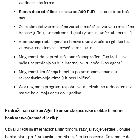
Wellness platforma
Bonus dobrodošlice
 u iznosu od 
300 EUR
 - jer si izabrao baš 
nas
Osim stimulativne mesečne zarade, možeš ostvarivati i mesečne 
bonuse (Effort, Commitment i Quality bonus, Referral bonusi…)
Vrednovanje rada agenata i timova u vidu vaučera i gift kartica 
za ostvarene dnevne i mesečne rezultate
Mogućnost da napreduješ i budeš unapređen (Fun fact – sva 
naša unapređenja su bila interna, svi su počeli kao agenti)
Mogućnost korišćenja benefita po posebnim cenama u 
rekreativnim objektima (FitPass i slično)
Working mom program koji obuhvata fleksibilno radno vreme za 
mame koje imaju decu do 7 godina
Pridruži nam se kao Agent korisnicke podrske u oblasti online 
bankarstva (nemački jezik)!
Uživaj u radu sa internacionalnim timom, razvijaj svoje veštine u online 
bankarstvu i pruži vrhunsku podršku našim korisnicima. Čekamo te da 