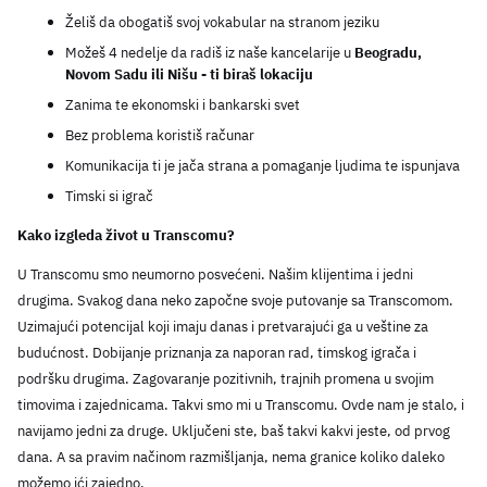
Želiš da obogatiš svoj vokabular na stranom jeziku
Možeš 4 nedelje da radiš iz naše kancelarije u 
Beogradu, 
Novom Sadu ili Nišu - ti biraš lokaciju
Zanima te ekonomski i bankarski svet
Bez problema koristiš računar
Komunikacija ti je jača strana a pomaganje ljudima te ispunjava
Timski si igrač  
Kako izgleda život u Transcomu?
U Transcomu smo neumorno posvećeni. Našim klijentima i jedni 
drugima. Svakog dana neko započne svoje putovanje sa Transcomom. 
Uzimajući potencijal koji imaju danas i pretvarajući ga u veštine za 
budućnost. Dobijanje priznanja za naporan rad, timskog igrača i 
podršku drugima. Zagovaranje pozitivnih, trajnih promena u svojim 
timovima i zajednicama. Takvi smo mi u Transcomu. Ovde nam je stalo, i 
navijamo jedni za druge. Uključeni ste, baš takvi kakvi jeste, od prvog 
dana. A sa pravim načinom razmišljanja, nema granice koliko daleko 
možemo ići zajedno.