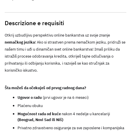
Descrizione e requisiti
Otkrij uzbudljivu perspektivu online bankarstva uz svoje znanje 
nemačkog jezika
! Ako si strastven prema nemačkom jeziku, pridruži se 
našem timu i uđi u dinamičan svet online bankarstva! Imaš priliku da 
istražiš procese odobravanja kredita, otkriješ tajne odlučivanja o 
prihvatanju ili odbijanju korisnika, i razviješ se kao stručnjak za 
korisničko iskustvo.  
Šta možeš da očekuješ od prvog radnog dana?
Ugovor o radu 
(prvi ugovor je na 6 meseci)
Plaćenu obuku
Mogućnost rada od kuće
 nakon 4 nedelje u kancelariji 
(Beograd, Novi Sad ili Niš)
Privatno zdravstveno osiguranje za sve zaposlene i kompanijska 