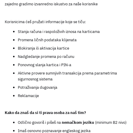
zajedno gradimo izvanredno iskustvo za naše korisnike
Korisnicima ćeš pružati informacije koje se tiču:
Stanja računa i raspoloživih iznosa na karticama
Promena ličnih podataka klijenata
Blokiranja ili aktivacija kartice
Nadgledanje promena po računu
Ponovnog slanja kartica i PIN-a
Aktivne provere sumnjivih transakcija prema parametrima 
sigurnosnog sistema
Potraživanja dugovanja
Reklamacije
Kako da znaš da si ti prava osoba za naš tim?
Odlično govoriš i pišeš na 
nemačkom jeziku 
(minimum B2 nivo)
Imaš osnovno poznavanje engleskog jezika