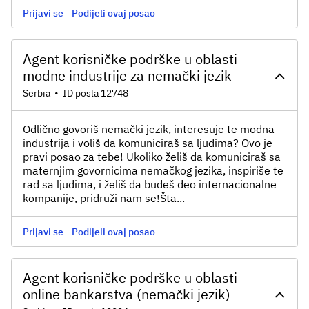
Prijavi se
Podijeli ovaj posao
Agent korisničke podrške u oblasti
modne industrije za nemački jezik
Serbia
•
ID posla 12748
Odlično govoriš nemački jezik, interesuje te modna
industrija i voliš da komuniciraš sa ljudima? Ovo je
pravi posao za tebe! Ukoliko želiš da komuniciraš sa
maternjim govornicima nemačkog jezika, inspiriše te
rad sa ljudima, i želiš da budeš deo internacionalne
kompanije, pridruži nam se!Šta...
Prijavi se
Podijeli ovaj posao
Agent korisničke podrške u oblasti
online bankarstva (nemački jezik)