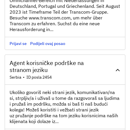
Omnichannel-Bereich mit Niederlassungen in
Deutschland, Portugal und Griechenland. Seit August
2023 ist Timeframe Teil der Transcom-Gruppe.
Besuche www.transcom.com, um mehr über
Transcom zu erfahren. Suchst du eine neue
Herausforderung in...
Prijavi se
Podijeli ovaj posao
Agent korisničke podrške na
stranom jeziku
Serbia
•
ID posla 2454
Ukoliko govoriš neki strani jezik, komunikativan/na
si, strpljiv/a i uživaš u tome da razgovoraš sa ljudima
i pružaš im podršku, možda si baš ti naš budući
kolega! Možeš koristiti i vežbati strani jezik
uz pružanje podrške na tom jeziku korisnicima naših
klijenata koji dolaze iz...