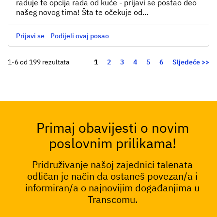
raduje te opcija rada od kuće - prijavi se postao deo
našeg novog tima! Šta te očekuje od...
Prijavi se
Podijeli ovaj posao
Stranica
1-6 od 199 rezultata
1
2
3
4
5
6
Sljedeće >>
Primaj obavijesti o novim
poslovnim prilikama!
Pridruživanje našoj zajednici talenata
odličan je način da ostaneš povezan/a i
informiran/a o najnovijim događanjima u
Transcomu.