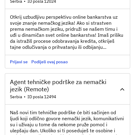
Serbia
•
ID posla 12024
Otkrij uzbudljivu perspektivu online bankarstva uz
svoje znanje nemačkog jezika! Ako si strastven
prema nemačkom jeziku, pridruži se našem timu i
uđi u dinamičan svet online bankarstva! Imaš priliku
da istražiš procese odobravanja kredita, otkriješ
tajne odlučivanja o prihvatanju ili odbijanju...
Prijavi se
Podijeli ovaj posao
Agent tehničke podrške za nemački
jezik (Remote)
Serbia
•
ID posla 12494
Naš novi tim tehničke podrške će biti sačinjen od
ljudi koji odlično govore nemački jezik, komunikativni
su i uživaju u tome da nekome pruže pomoć i
ulepšaju dan. Ukoliko si ti poseduješ te osobine i