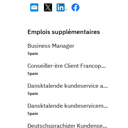
Emplois supplémentaires
Business Manager
Spain
Conseiller·ère Client Francophone en Télétravail (Barcelone)
Spain
Dansktalende kundeservice agent for Nespresso
Spain
Dansktalende kundeservicemedarbejder
Spain
Deutschsprachiger Kundenservice-Mitarbeiter für eine Onlinebank in Alicante