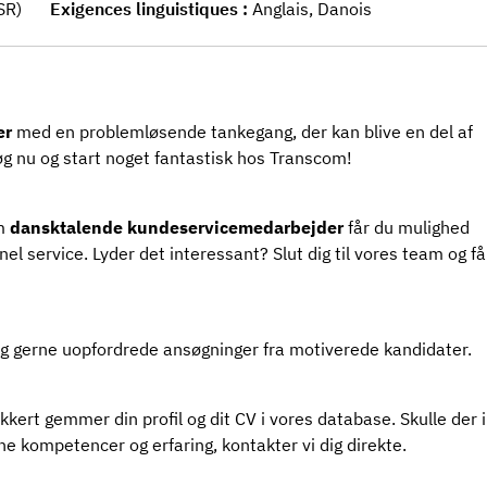
SR)
Exigences linguistiques
Anglais, Danois
er
med en problemløsende tankegang, der kan blive en del af
øg nu og start noget fantastisk hos Transcom!
om
dansktalende kundeservicemedarbejder
får du mulighed
el service. Lyder det interessant? Slut dig til vores team og få
 dog gerne uopfordrede ansøgninger fra motiverede kandidater.
kkert gemmer din profil og dit CV i vores database. Skulle der i
ne kompetencer og erfaring, kontakter vi dig direkte.