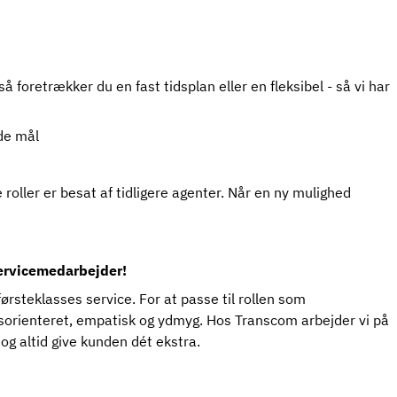
 så foretrækker du en fast tidsplan eller en fleksibel - så vi har
de mål
oller er besat af tidligere agenter. Når en ny mulighed
servicemedarbejder!
ørsteklasses service. For at passe til rollen som
sorienteret, empatisk og ydmyg. Hos Transcom arbejder vi på
g altid give kunden dét ekstra.