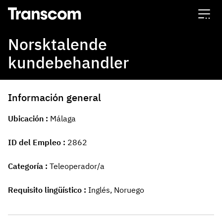
Transcom
Norsktalende
kundebehandler
Información general
Ubicación
Málaga
ID del Empleo
2862
Categoría
Teleoperador/a
Requisito lingüístico
Inglés, Noruego