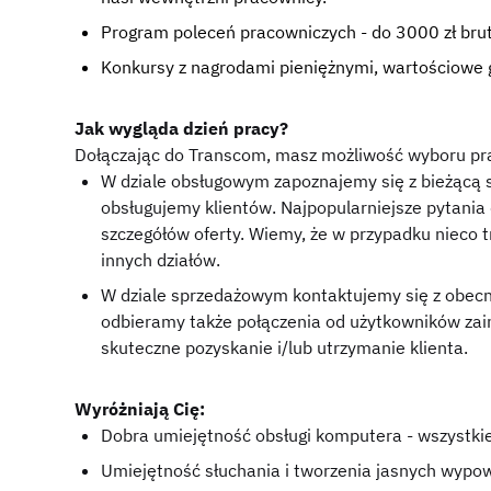
Program poleceń pracowniczych - do 3000 zł brut
Konkursy z nagrodami pieniężnymi, wartościowe g
Jak wygląda dzień pracy?
Dołączając do Transcom, masz możliwość wyboru pra
W dziale obsługowym zapoznajemy się z bieżącą s
obsługujemy klientów. Najpopularniejsze pytania
szczegółów oferty. Wiemy, że w przypadku nieco t
innych działów.
W dziale sprzedażowym kontaktujemy się z obecn
odbieramy także połączenia od użytkowników za
skuteczne pozyskanie i/lub utrzymanie klienta.
Wyróżniają Cię:
Dobra umiejętność obsługi komputera - wszystki
Umiejętność słuchania i tworzenia jasnych wypow