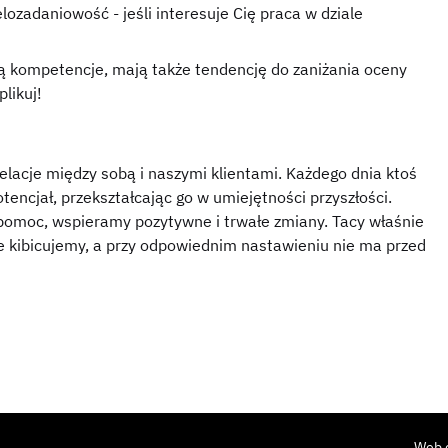
ozadaniowość - jeśli interesuje Cię praca w dziale
ą kompetencje, mają także tendencję do zaniżania oceny
likuj!
acje między sobą i naszymi klientami. Każdego dnia ktoś
encjał, przekształcając go w umiejętności przyszłości.
pomoc, wspieramy pozytywne i trwałe zmiany. Tacy właśnie
e kibicujemy, a przy odpowiednim nastawieniu nie ma przed
Web 