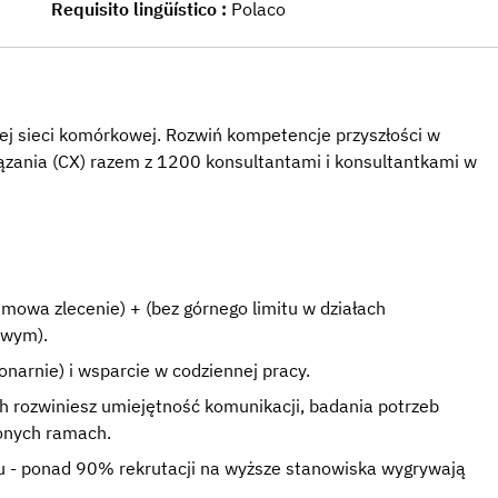
Requisito lingüístico
Polaco
ej sieci komórkowej. Rozwiń kompetencje przyszłości w
iązania (CX) razem z 1200 konsultantami i konsultantkami w
mowa zlecenie) + (bez górnego limitu w działach
owym).
onarnie) i wsparcie w codziennej pracy.
ch rozwiniesz umiejętność komunikacji, badania potrzeb
żonych ramach.
su - ponad 90% rekrutacji na wyższe stanowiska wygrywają