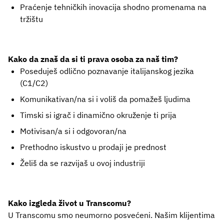
Praćenje tehničkih inovacija shodno promenama na
tržištu
Kako da znaš da si ti prava osoba za naš tim?
Poseduješ odlično poznavanje italijanskog jezika
(C1/C2)
Komunikativan/na si i voliš da pomažeš ljudima
Timski si igrač i dinamično okruženje ti prija
Motivisan/a si i odgovoran/na
Prethodno iskustvo u prodaji je prednost
Želiš da se razvijaš u ovoj industriji
Kako izgleda život u Transcomu?
U Transcomu smo neumorno posvećeni. Našim klijentima