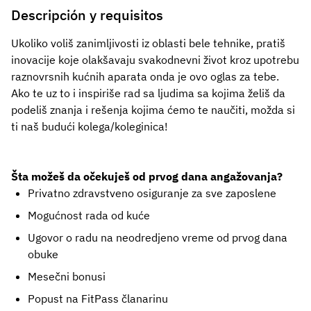
Descripción y requisitos
Ukoliko voliš zanimljivosti iz oblasti bele tehnike, pratiš
inovacije koje olakšavaju svakodnevni život kroz upotrebu
raznovrsnih kućnih aparata onda je ovo oglas za tebe.
Ako te uz to i inspiriše rad sa ljudima sa kojima želiš da
podeliš znanja i rešenja kojima ćemo te naučiti, možda si
ti naš budući kolega/koleginica!
Šta možeš da očekuješ od prvog dana angažovanja?
Privatno zdravstveno osiguranje za sve zaposlene
Mogućnost rada od kuće
Ugovor o radu na neodredjeno vreme od prvog dana
obuke
Mesečni bonusi
Popust na FitPass članarinu