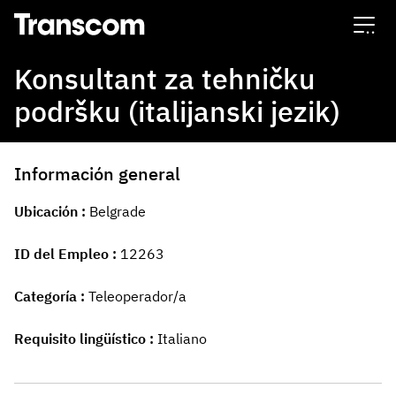
Transcom
Konsultant za tehničku
podršku (italijanski jezik)
Información general
Ubicación
Belgrade
ID del Empleo
12263
Categoría
Teleoperador/a
Requisito lingüístico
Italiano