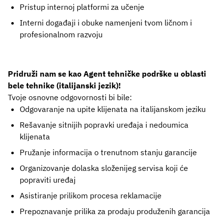
Pristup internoj platformi za učenje
Interni događaji i obuke namenjeni tvom ličnom i
profesionalnom razvoju
Pridruži nam se kao Agent tehničke podrške u oblasti
bele tehnike (italijanski jezik)!
Tvoje osnovne odgovornosti bi bile:
Odgovaranje na upite klijenata na italijanskom jeziku
Rešavanje sitnijih popravki uređaja i nedoumica
klijenata
Pružanje informacija o trenutnom stanju garancije
Organizovanje dolaska složenijeg servisa koji će
popraviti uređaj
Asistiranje prilikom procesa reklamacije
Prepoznavanje prilika za prodaju produženih garancija