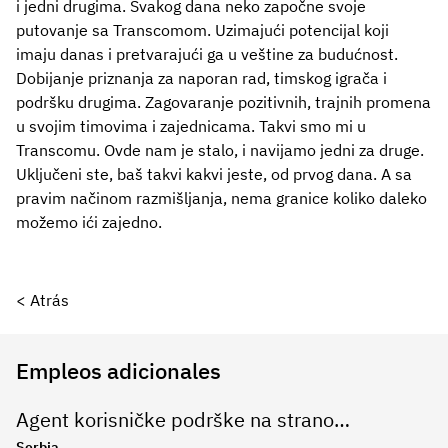
i jedni drugima. Svakog dana neko započne svoje
putovanje sa Transcomom. Uzimajući potencijal koji
imaju danas i pretvarajući ga u veštine za budućnost.
Dobijanje priznanja za naporan rad, timskog igrača i
podršku drugima. Zagovaranje pozitivnih, trajnih promena
u svojim timovima i zajednicama. Takvi smo mi u
Transcomu. Ovde nam je stalo, i navijamo jedni za druge.
Uključeni ste, baš takvi kakvi jeste, od prvog dana. A sa
pravim načinom razmišljanja, nema granice koliko daleko
možemo ići zajedno.
< Atrás
Empleos adicionales
Agent korisničke podrške na stranom jeziku
Serbia