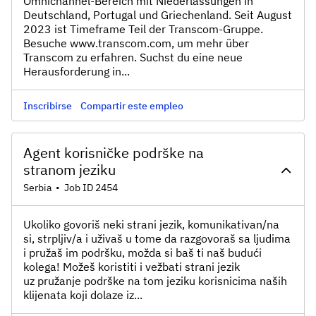
Omnichannel-Bereich mit Niederlassungen in
Deutschland, Portugal und Griechenland. Seit August
2023 ist Timeframe Teil der Transcom-Gruppe.
Besuche www.transcom.com, um mehr über
Transcom zu erfahren. Suchst du eine neue
Herausforderung in...
Inscribirse
Compartir este empleo
Agent korisničke podrške na
stranom jeziku
Serbia
•
Job ID 2454
Ukoliko govoriš neki strani jezik, komunikativan/na
si, strpljiv/a i uživaš u tome da razgovoraš sa ljudima
i pružaš im podršku, možda si baš ti naš budući
kolega! Možeš koristiti i vežbati strani jezik
uz pružanje podrške na tom jeziku korisnicima naših
klijenata koji dolaze iz...