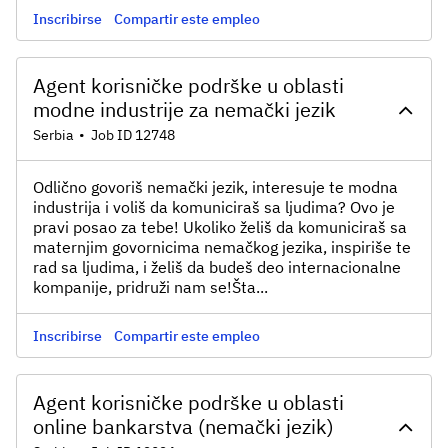
Inscribirse
Compartir este empleo
Agent korisničke podrške u oblasti
modne industrije za nemački jezik
Serbia
•
Job ID 12748
Odlično govoriš nemački jezik, interesuje te modna
industrija i voliš da komuniciraš sa ljudima? Ovo je
pravi posao za tebe! Ukoliko želiš da komuniciraš sa
maternjim govornicima nemačkog jezika, inspiriše te
rad sa ljudima, i želiš da budeš deo internacionalne
kompanije, pridruži nam se!Šta...
Inscribirse
Compartir este empleo
Agent korisničke podrške u oblasti
online bankarstva (nemački jezik)