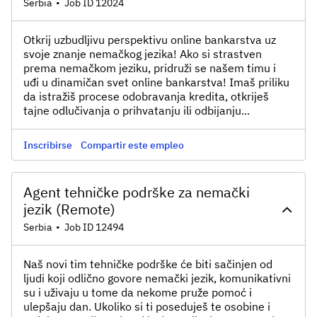
Serbia
•
Job ID 12024
Otkrij uzbudljivu perspektivu online bankarstva uz
svoje znanje nemačkog jezika! Ako si strastven
prema nemačkom jeziku, pridruži se našem timu i
uđi u dinamičan svet online bankarstva! Imaš priliku
da istražiš procese odobravanja kredita, otkriješ
tajne odlučivanja o prihvatanju ili odbijanju...
Inscribirse
Compartir este empleo
Agent tehničke podrške za nemački
jezik (Remote)
Serbia
•
Job ID 12494
Naš novi tim tehničke podrške će biti sačinjen od
ljudi koji odlično govore nemački jezik, komunikativni
su i uživaju u tome da nekome pruže pomoć i
ulepšaju dan. Ukoliko si ti poseduješ te osobine i