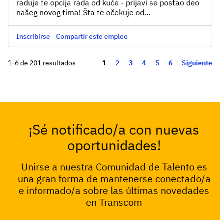
raduje te opcija rada od kuće - prijavi se postao deo
našeg novog tima! Šta te očekuje od...
Inscribirse
Compartir este empleo
Página
1-6 de 201 resultados
1
2
3
4
5
6
Siguiente
¡Sé notificado/a con nuevas
oportunidades!
Unirse a nuestra Comunidad de Talento es
una gran forma de mantenerse conectado/a
e informado/a sobre las últimas novedades
en Transcom