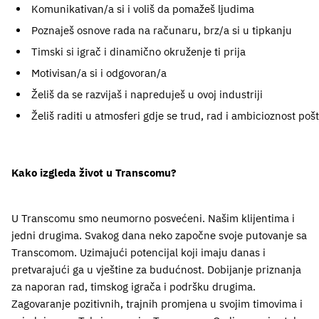
 Komunikativan/a si i voliš da pomažeš ljudima
 Poznaješ osnove rada na računaru, brz/a si u tipkanju
 Timski si igrač i dinamično okruženje ti prija
 Motivisan/a si i odgovoran/a
 Želiš da se razvijaš i napreduješ u ovoj industriji
 Želiš raditi u atmosferi gdje se trud, rad i ambicioznost pošt
Kako izgleda život u Transcomu?
U Transcomu smo neumorno posvećeni. Našim klijentima i
jedni drugima. Svakog dana neko započne svoje putovanje sa
Transcomom. Uzimajući potencijal koji imaju danas i
pretvarajući ga u vještine za budućnost. Dobijanje priznanja
za naporan rad, timskog igrača i podršku drugima.
Zagovaranje pozitivnih, trajnih promjena u svojim timovima i