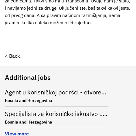
zajednicama. Takvi smo mi u Transcomu. Ovdje nam je stalo,
i navijamo jedni za druge. Uključeni ste, baš takvi kakvi jeste,
od prvog dana. A sa pravim načinom razmišljanja, nema
granice koliko daleko možemo ići zajedno.
< Back
Additional jobs
Agent u korisničkoj podršci - otvorena molba
Bosnia and Herzegovina
Specijalista za korisničko iskustvo u oblasti online bankarstva na njemačkom jeziku (m/ž)
Bosnia and Herzegovina
View more