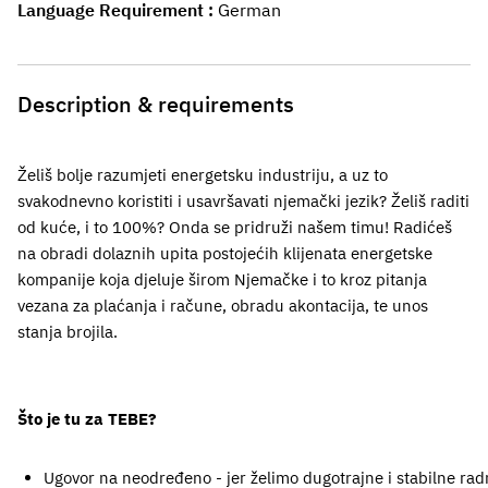
Language Requirement
German
Description & requirements
Želiš bolje razumjeti energetsku industriju, a uz to
svakodnevno koristiti i usavršavati njemački jezik? Želiš raditi
od kuće, i to 100%? Onda se pridruži našem timu!
Radićeš
na obradi dolaznih upita postojećih klijenata energetske
kompanije koja djeluje širom Njemačke i to kroz pitanja
vezana za plaćanja i račune, obradu akontacija, te unos
stanja brojila.
Što je tu za TEBE?
Ugovor na neodređeno - jer želimo dugotrajne i stabilne ra