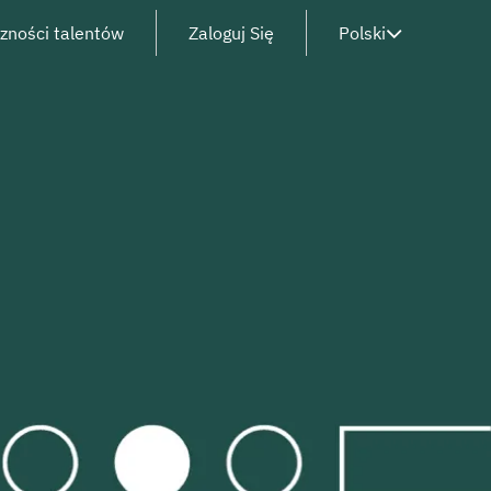
czności talentów
Zaloguj Się
Polski