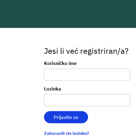
Jesi li već registriran/a?
Prijava
Korisničko ime
Lozinka
Prijavite se
Zaboravili ste lozinku?